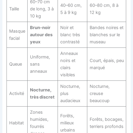
60–70 cm
40–60 cm,
60–80 cm, 8 à
Taille
de long, 3 à
5 à 9 kg
12 kg
10 kg
Brun-noir
Noir et
Bandes noires et
Masque
autour des
blanc très
blanches sur le
facial
yeux
contrasté
museau
Anneaux
Uniforme,
noirs et
Court, épais, peu
Queue
sans
clairs
marqué
anneaux
visibles
Nocturne,
Nocturne,
Nocturne,
Activité
plus
creuse
très discret
audacieux
beaucoup
Zones
Forêts,
humides,
Forêts, bocages,
Habitat
milieux
fourrés
terriers profonds
urbains