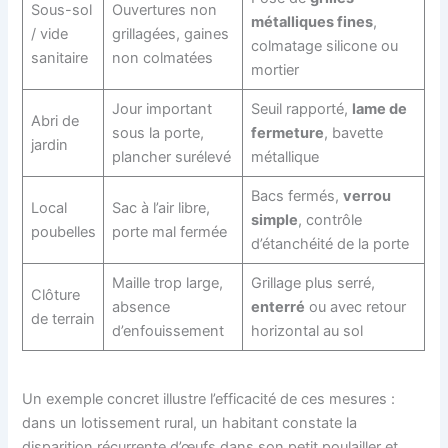
Sous-sol
Ouvertures non
métalliques fines
,
/ vide
grillagées, gaines
colmatage silicone ou
sanitaire
non colmatées
mortier
Jour important
Seuil rapporté,
lame de
Abri de
sous la porte,
fermeture
, bavette
jardin
plancher surélevé
métallique
Bacs fermés,
verrou
Local
Sac à l’air libre,
simple
, contrôle
poubelles
porte mal fermée
d’étanchéité de la porte
Maille trop large,
Grillage plus serré,
Clôture
absence
enterré
ou avec retour
de terrain
d’enfouissement
horizontal au sol
Un exemple concret illustre l’efficacité de ces mesures :
dans un lotissement rural, un habitant constate la
disparition récurrente d’œufs dans son petit poulailler et