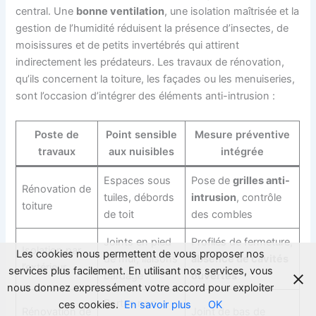
central. Une
bonne ventilation
, une isolation maîtrisée et la
gestion de l’humidité réduisent la présence d’insectes, de
moisissures et de petits invertébrés qui attirent
indirectement les prédateurs. Les travaux de rénovation,
qu’ils concernent la toiture, les façades ou les menuiseries,
sont l’occasion d’intégrer des éléments anti-intrusion :
Poste de
Point sensible
Mesure préventive
travaux
aux nuisibles
intégrée
Espaces sous
Pose de
grilles anti-
Rénovation de
tuiles, débords
intrusion
, contrôle
toiture
de toit
des combles
Joints en pied
Profilés de fermeture,
Isolation par
Les cookies nous permettent de vous proposer nos
de mur, liaisons
absence de cavités
l’extérieur
services plus facilement. En utilisant nos services, vous
bardage
ouvertes
nous donnez expressément votre accord pour exploiter
Portes non
ces cookies.
En savoir plus
OK
Rénovation de
Joint de bas de