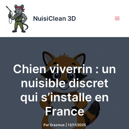
Aller
au
contenu
NuisiClean 3D
Chien viverrin : un
nuisible discret
qui s’installe en
France
Par
Erazmus
|
13/11/2025