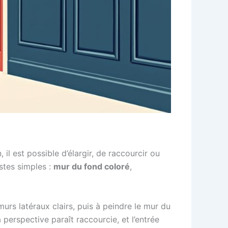
 il est possible d’élargir, de raccourcir ou
stes simples :
mur du fond coloré
,
murs latéraux clairs, puis à peindre le mur du
a perspective paraît raccourcie, et l’entrée