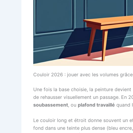
Couloir 2026 : jouer avec les volumes grâc
Une fois la base choisie, la peinture devient 
de rehausser visuellement un passage. En 20
soubassement
, ou
plafond travaillé
quand l
Le couloir long et étroit donne souvent un ef
fond dans une teinte plus dense (bleu encre, v