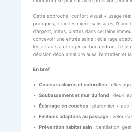
moutarde) se placent avec précision, comme
Cette approche “confort visuel + usage réel”
pratiques, donc les micro-salissures, l’humid
d’argent, mites, blattes dans certains imme
concevoir une entrée saine : éclairage adapté
les défauts à corriger au bon endroit. Le fi
décision déco améliore aussi l’entretien et l
En bref
Couleurs claires et naturelles
: elles agr
Soubassement et mur du fond
: deux lev
Éclairage en couches
: plafonnier + appli
Finitions adaptées au passage
: velours/
Prévention habitat sain
: ventilation, ges