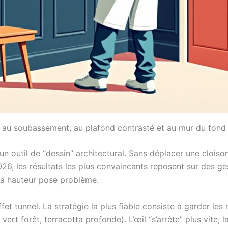
e au soubassement, au plafond contrasté et au mur du fond
un outil de “dessin” architectural. Sans déplacer une cloison,
26, les résultats les plus convaincants reposent sur des ge
a hauteur pose problème.
fet tunnel. La stratégie la plus fiable consiste à garder les 
ert forêt, terracotta profonde). L’œil “s’arrête” plus vite, l