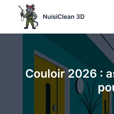
Aller
au
NuisiClean 3D
contenu
Couloir 2026 : 
po