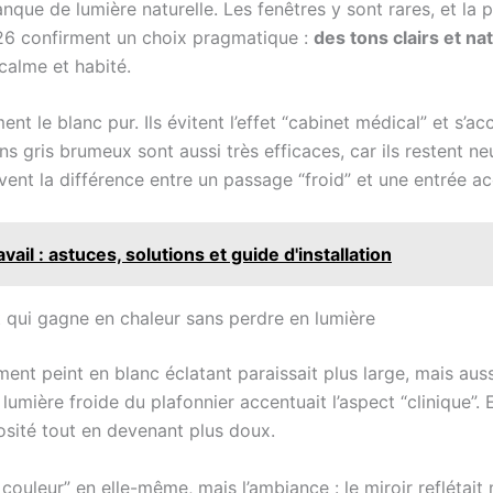
anque de lumière naturelle. Les fenêtres y sont rares, et l
2026 confirment un choix pragmatique :
des tons clairs et na
calme et habité.
le blanc pur. Ils évitent l’effet “cabinet médical” et s’acc
ins gris brumeux sont aussi très efficaces, car ils restent ne
uvent la différence entre un passage “froid” et une entrée ac
ail : astuces, solutions et guide d'installation
 qui gagne en chaleur sans perdre en lumière
ment peint en blanc éclatant paraissait plus large, mais aus
a lumière froide du plafonnier accentuait l’aspect “clinique”
nosité tout en devenant plus doux.
 couleur” en elle-même, mais l’ambiance : le miroir reflétai