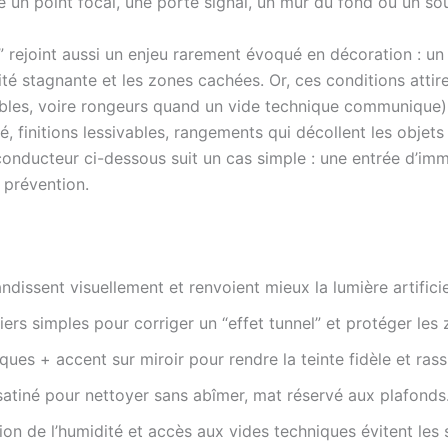
 un point focal, une porte signal, un mur du fond ou un s
 rejoint aussi un enjeu rarement évoqué en décoration : un
ité stagnante et les zones cachées. Or, ces conditions attir
ubles, voire rongeurs quand un vide technique communique). 
, finitions lessivables, rangements qui décollent les objets
l conducteur ci-dessous suit un cas simple : une entrée d’
a prévention.
andissent visuellement et renvoient mieux la lumière artificie
iers simples pour corriger un “effet tunnel” et protéger les
ques + accent sur miroir pour rendre la teinte fidèle et rass
satiné pour nettoyer sans abîmer, mat réservé aux plafonds
tion de l’humidité et accès aux vides techniques évitent les 