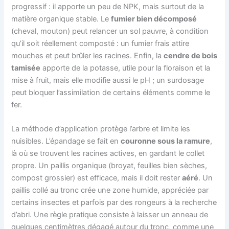
progressif : il apporte un peu de NPK, mais surtout de la
matière organique stable. Le
fumier bien décomposé
(cheval, mouton) peut relancer un sol pauvre, à condition
qu’il soit réellement composté : un fumier frais attire
mouches et peut brûler les racines. Enfin, la
cendre de bois
tamisée
apporte de la potasse, utile pour la floraison et la
mise à fruit, mais elle modifie aussi le pH ; un surdosage
peut bloquer l’assimilation de certains éléments comme le
fer.
La méthode d’application protège l’arbre et limite les
nuisibles. L’épandage se fait en
couronne sous la ramure
,
là où se trouvent les racines actives, en gardant le collet
propre. Un paillis organique (broyat, feuilles bien sèches,
compost grossier) est efficace, mais il doit rester
aéré
. Un
paillis collé au tronc crée une zone humide, appréciée par
certains insectes et parfois par des rongeurs à la recherche
d’abri. Une règle pratique consiste à laisser un anneau de
quelques centimètres dégagé autour du tronc, comme une