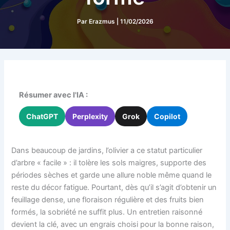
Par
Erazmus
|
11/02/2026
Résumer avec l'IA :
ChatGPT
Perplexity
Grok
Copilot
Dans beaucoup de jardins, l’olivier a ce statut particulier
d’arbre « facile » : il tolère les sols maigres, supporte des
périodes sèches et garde une allure noble même quand le
reste du décor fatigue. Pourtant, dès qu’il s’agit d’obtenir un
feuillage dense, une floraison régulière et des fruits bien
formés, la sobriété ne suffit plus. Un entretien raisonné
devient la clé, avec un engrais choisi pour la bonne raison,