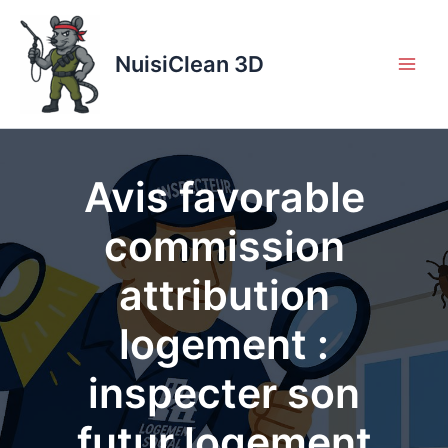
Aller
au
contenu
NuisiClean 3D
Avis favorable
commission
attribution
logement :
inspecter son
futur logement