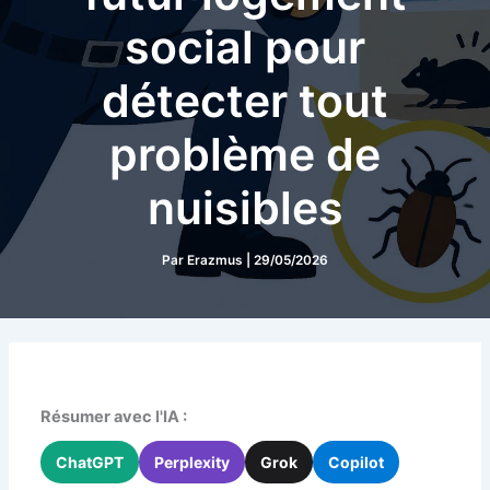
social pour
détecter tout
problème de
nuisibles
Par
Erazmus
|
29/05/2026
Résumer avec l'IA :
ChatGPT
Perplexity
Grok
Copilot