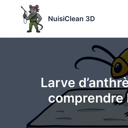
Aller
au
NuisiClean 3D
contenu
Larve d’anthrèn
comprendre l