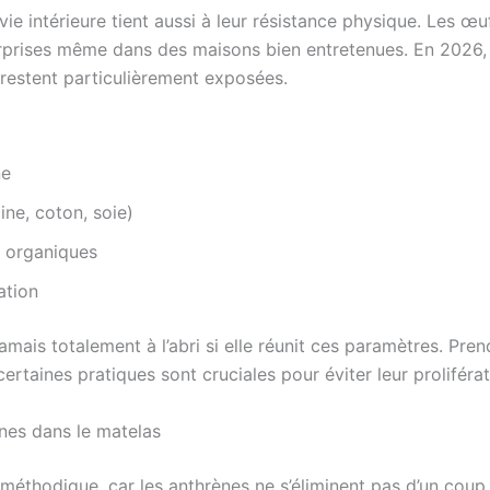
ie intérieure tient aussi à leur résistance physique. Les œu
rprises même dans des maisons bien entretenues. En 2026, l
 restent particulièrement exposées.
ne
ine, coton, soie)
 organiques
ation
t jamais totalement à l’abri si elle réunit ces paramètres. 
taines pratiques sont cruciales pour éviter leur proliférat
ènes dans le matelas
t méthodique, car les anthrènes ne s’éliminent pas d’un cou