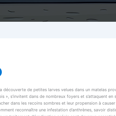
la découverte de petites larves velues dans un matelas pr
 », s’invitent dans de nombreux foyers et s’attaquent en si
cacher dans les recoins sombres et leur propension à cause
ent reconnaître une infestation d’anthrènes, savoir distin