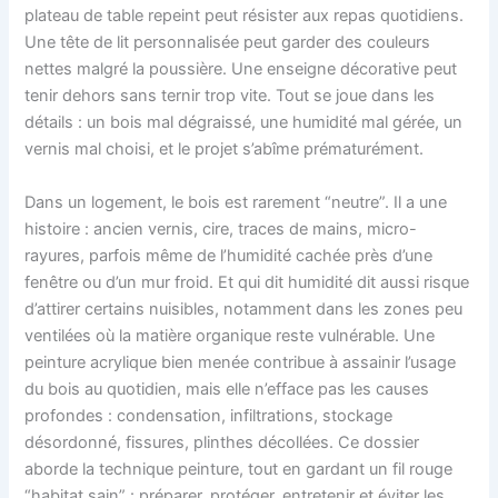
plateau de table repeint peut résister aux repas quotidiens.
Une tête de lit personnalisée peut garder des couleurs
nettes malgré la poussière. Une enseigne décorative peut
tenir dehors sans ternir trop vite. Tout se joue dans les
détails : un bois mal dégraissé, une humidité mal gérée, un
vernis mal choisi, et le projet s’abîme prématurément.
Dans un logement, le bois est rarement “neutre”. Il a une
histoire : ancien vernis, cire, traces de mains, micro-
rayures, parfois même de l’humidité cachée près d’une
fenêtre ou d’un mur froid. Et qui dit humidité dit aussi risque
d’attirer certains nuisibles, notamment dans les zones peu
ventilées où la matière organique reste vulnérable. Une
peinture acrylique bien menée contribue à assainir l’usage
du bois au quotidien, mais elle n’efface pas les causes
profondes : condensation, infiltrations, stockage
désordonné, fissures, plinthes décollées. Ce dossier
aborde la technique peinture, tout en gardant un fil rouge
“habitat sain” : préparer, protéger, entretenir et éviter les