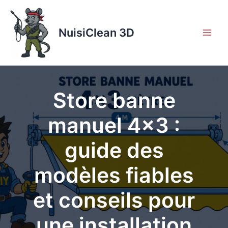
Aller
au
contenu
NuisiClean 3D
Store banne
manuel 4×3 :
guide des
modèles fiables
et conseils pour
une installation