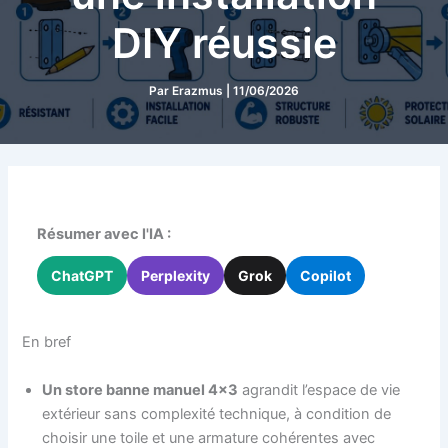
DIY réussie
Par
Erazmus
|
11/06/2026
Résumer avec l'IA :
ChatGPT
Perplexity
Grok
Copilot
En bref
Un store banne manuel 4×3
agrandit l’espace de vie
extérieur sans complexité technique, à condition de
choisir une toile et une armature cohérentes avec