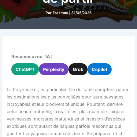
Par
Erazmus
|
31/05/2026
Résumer avec l'IA :
ChatGPT
Perplexity
Grok
Copilot
La Polynésie et, en particulier, l’île de Tahiti comptent parmi
les destinations les plus convoitées pour leurs paysages
incroyables et leur biodiversité unique. Pourtant, derrière
cette beauté naturelle, la réalité est plus nuancée : piqûres
venimeuses, morsures inattendues et invasion d’espèces
exotiques sont autant de risques parfois méconnus qui
guettent voyageurs comme résidents. Se préparer, c’est