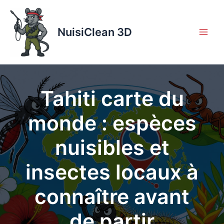
Aller
au
contenu
NuisiClean 3D
Tahiti carte du
monde : espèces
nuisibles et
insectes locaux à
connaître avant
de partir