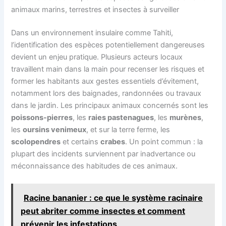
animaux marins, terrestres et insectes à surveiller
Dans un environnement insulaire comme Tahiti,
l’identification des espèces potentiellement dangereuses
devient un enjeu pratique. Plusieurs acteurs locaux
travaillent main dans la main pour recenser les risques et
former les habitants aux gestes essentiels d’évitement,
notamment lors des baignades, randonnées ou travaux
dans le jardin. Les principaux animaux concernés sont les
poissons-pierres
, les
raies pastenagues
, les
murènes
,
les
oursins venimeux
, et sur la terre ferme, les
scolopendres
et certains
crabes
. Un point commun : la
plupart des incidents surviennent par inadvertance ou
méconnaissance des habitudes de ces animaux.
Racine bananier : ce que le système racinaire
peut abriter comme insectes et comment
prévenir les infestations