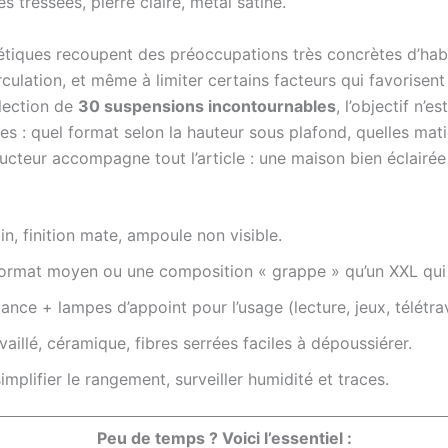
es tressées, pierre claire, métal satiné.
hétiques recoupent des préoccupations très concrètes d’hab
culation, et même à limiter certains facteurs qui favorisent
lection de
30 suspensions incontournables
, l’objectif n’
es : quel format selon la hauteur sous plafond, quelles mati
ducteur accompagne tout l’article : une maison bien éclairé
in, finition mate, ampoule non visible.
ormat moyen ou une composition « grappe » qu’un XXL qui 
nce + lampes d’appoint pour l’usage (lecture, jeux, télétrav
vaillé, céramique, fibres serrées faciles à dépoussiérer.
simplifier le rangement, surveiller humidité et traces.
Peu de temps ? Voici l’essentiel :