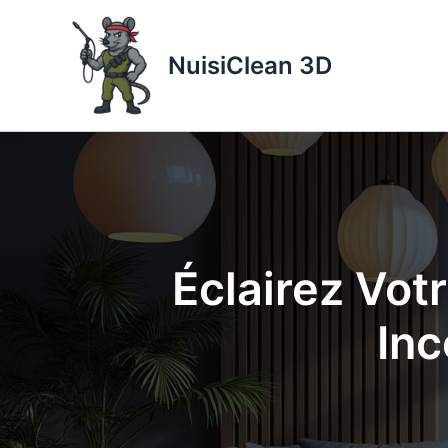
Aller
au
NuisiClean 3D
contenu
Éclairez Vot
Inc