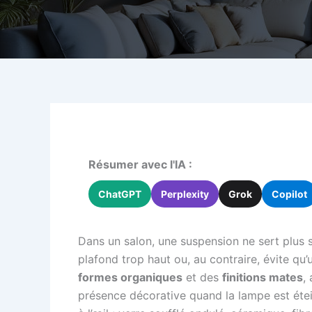
Résumer avec l'IA :
ChatGPT
Perplexity
Grok
Copilot
Dans un salon, une suspension ne sert plus se
plafond trop haut ou, au contraire, évite qu
formes organiques
et des
finitions mates
,
présence décorative quand la lampe est éte