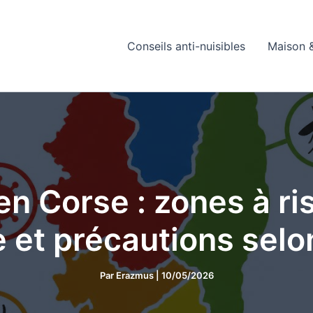
Conseils anti-nuisibles
Maison &
 en Corse : zones à ri
e et précautions selo
Par
Erazmus
|
10/05/2026