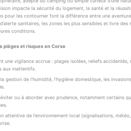
propriétaire, adepte du camping ou simple curieux d’une natu
ision impacte la sécurité du logement, la santé et la réussi
 pour les contourner font la différence entre une aventure
d’alerte sanitaires, les zones les plus sensibles et livre d
leures conditions.
les pièges et risques en Corse
t une vigilance accrue : plages isolées, reliefs accidentés,
 aux inattentifs.
la gestion de l’humidité, l’hygiène domestique, les invasion
le.
 éviter ou à aborder avec prudence, notamment certains qua
ées.
n attentive de l’environnement local (signalisations, météo,
rise.