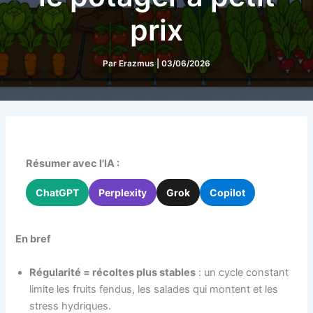
prix
Par
Erazmus
|
03/06/2026
Résumer avec l'IA :
ChatGPT
Perplexity
Grok
Copilot
En bref
Régularité = récoltes plus stables
: un cycle constant
limite les fruits fendus, les salades qui montent et les
stress hydriques.