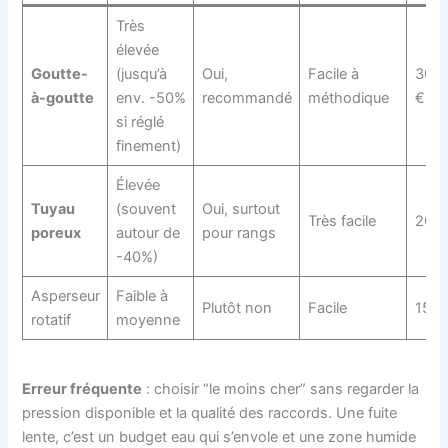
Très
élevée
Goutte-
(jusqu’à
Oui,
Facile à
30–
à-goutte
env. -50%
recommandé
méthodique
€
si réglé
finement)
Élevée
Tuyau
(souvent
Oui, surtout
Très facile
20–8
poreux
autour de
pour rangs
-40%)
Asperseur
Faible à
Plutôt non
Facile
15–5
rotatif
moyenne
Erreur fréquente
: choisir “le moins cher” sans regarder la
pression disponible et la qualité des raccords. Une fuite
lente, c’est un budget eau qui s’envole et une zone humide