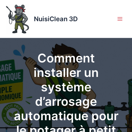
Aller
au
contenu
NuisiClean 3D
Comment
installer un
système
d’arrosage
automatique pour
le potager à petit