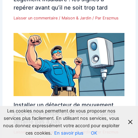
repérer avant qu’il ne soit trop tard
Laisser un commentaire
/
Maison & Jardin
/ Par
Erazmus
Installer un détecteur de mouvement
Les cookies nous permettent de vous proposer nos
pour votre lampe extérieure : le guide
services plus facilement. En utilisant nos services, vous
détaillé pas à pas
nous donnez expressément votre accord pour exploiter
Laisser un commentaire
/
Maison & Jardin
/ Par
Erazmus
ces cookies.
En savoir plus
OK