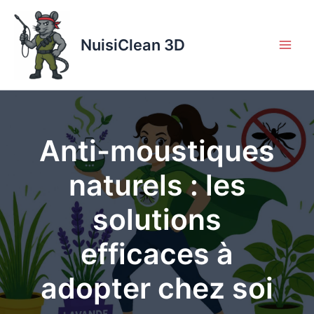
Aller
au
contenu
NuisiClean 3D
Anti-moustiques
naturels : les
solutions
efficaces à
adopter chez soi