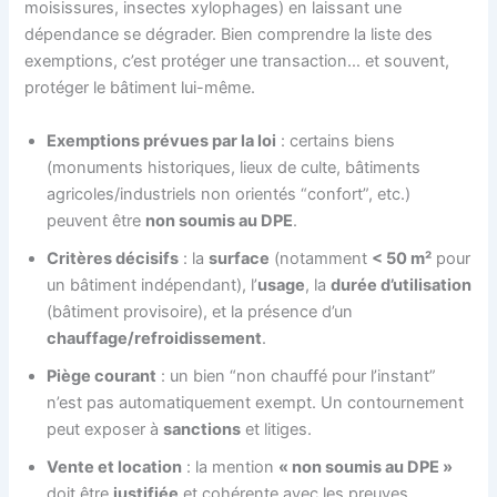
moisissures, insectes xylophages) en laissant une
dépendance se dégrader. Bien comprendre la liste des
exemptions, c’est protéger une transaction… et souvent,
protéger le bâtiment lui-même.
Exemptions prévues par la loi
: certains biens
(monuments historiques, lieux de culte, bâtiments
agricoles/industriels non orientés “confort”, etc.)
peuvent être
non soumis au DPE
.
Critères décisifs
: la
surface
(notamment
< 50 m²
pour
un bâtiment indépendant), l’
usage
, la
durée d’utilisation
(bâtiment provisoire), et la présence d’un
chauffage/refroidissement
.
Piège courant
: un bien “non chauffé pour l’instant”
n’est pas automatiquement exempt. Un contournement
peut exposer à
sanctions
et litiges.
Vente et location
: la mention
« non soumis au DPE »
doit être
justifiée
et cohérente avec les preuves