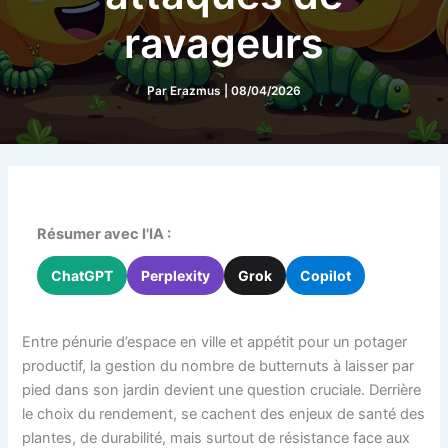
ravageurs
Par
Erazmus
|
08/04/2026
Résumer avec l'IA :
ChatGPT
Perplexity
Grok
Copilot
Entre pénurie d’espace en ville et appétit pour un potager
productif, la gestion du nombre de butternuts à laisser par
pied dans son jardin devient une question cruciale. Derrière
le choix du rendement, se cachent des enjeux de santé des
plantes, de durabilité, mais surtout de résistance face aux