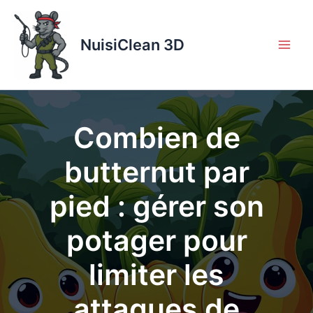
Aller
au
contenu
NuisiClean 3D
Combien de
butternut par
pied : gérer son
potager pour
limiter les
attaques de