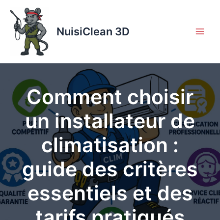
Aller
au
contenu
NuisiClean 3D
Comment choisir
un installateur de
climatisation :
guide des critères
essentiels et des
tarifs pratiqués