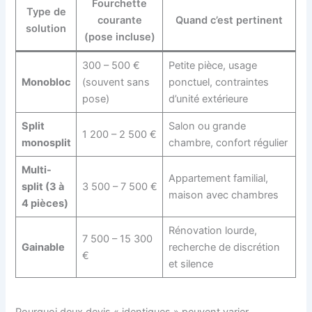
Fourchette
Type de
courante
Quand c’est pertinent
solution
(pose incluse)
300 – 500 €
Petite pièce, usage
Monobloc
(souvent sans
ponctuel, contraintes
pose)
d’unité extérieure
Split
Salon ou grande
1 200 – 2 500 €
monosplit
chambre, confort régulier
Multi-
Appartement familial,
split (3 à
3 500 – 7 500 €
maison avec chambres
4 pièces)
Rénovation lourde,
7 500 – 15 300
Gainable
recherche de discrétion
€
et silence
Pourquoi deux devis « identiques » peuvent varier