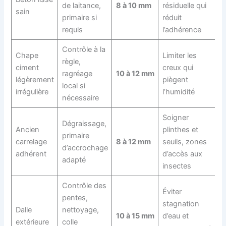
de laitance,
8 à 10 mm
résiduelle qui
sain
primaire si
réduit
requis
l’adhérence
Contrôle à la
Chape
Limiter les
règle,
ciment
creux qui
ragréage
10 à 12 mm
légèrement
piègent
local si
irrégulière
l’humidité
nécessaire
Soigner
Dégraissage,
Ancien
plinthes et
primaire
carrelage
8 à 12 mm
seuils, zones
d’accrochage
adhérent
d’accès aux
adapté
insectes
Contrôle des
Éviter
pentes,
stagnation
Dalle
nettoyage,
10 à 15 mm
d’eau et
extérieure
colle