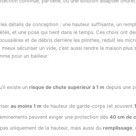
ection continue, partielle, ou une solution adaptée (muret
s les détails de conception : une hauteur suffisante, un remp
étés, et une pose qui tient dans le temps. Ces choix ont des
oussières et de débris derrière les plinthes, réduit les mi
t, mieux sécuriser un vide, c’est aussi rendre la maison plus
mme pour un bailleur.
’il existe un
risque de chute supérieur à 1 m
depuis une zo
viser
au moins 1 m
de hauteur de garde-corps (et souvent
cheminements peuvent exiger une protection dès
40 cm de c
 pas uniquement de la hauteur, mais aussi du
remplissage
, 