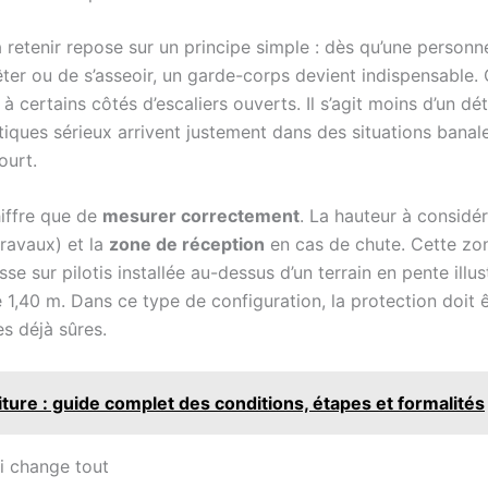
à retenir repose sur un principe simple : dès qu’une person
rêter ou de s’asseoir, un garde-corps devient indispensable.
à certains côtés d’escaliers ouverts. Il s’agit moins d’un dé
iques sérieux arrivent justement dans des situations banal
ourt.
hiffre que de
mesurer correctement
. La hauteur à considér
travaux) et la
zone de réception
en cas de chute. Cette zone
e sur pilotis installée au-dessus d’un terrain en pente illust
se 1,40 m. Dans ce type de configuration, la protection doit 
es déjà sûres.
iture : guide complet des conditions, étapes et formalités
ui change tout