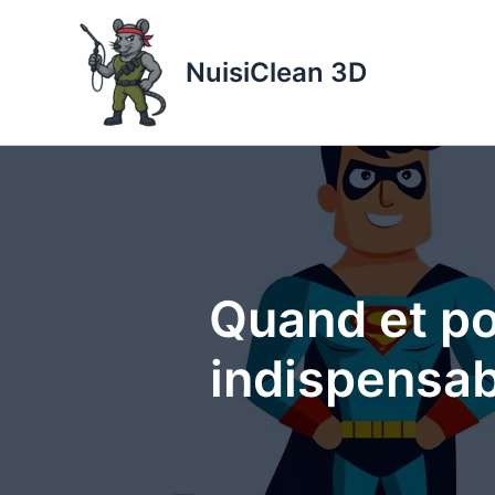
Aller
au
NuisiClean 3D
contenu
Quand et po
indispensabl