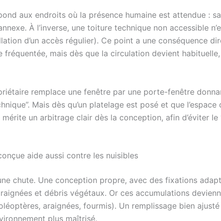
nd aux endroits où la présence humaine est attendue : salon
nexe. À l’inverse, une toiture technique non accessible n’
allation d’un accès régulier). Ce point a une conséquence dir
re fréquentée, mais dès que la circulation devient habituel
iétaire remplace une fenêtre par une porte-fenêtre donnant 
echnique”. Mais dès qu’un platelage est posé et que l’espace 
érite un arbitrage clair dès la conception, afin d’éviter le 
conçue aide aussi contre les nuisibles
e chute. Une conception propre, avec des fixations adaptée
’araignées et débris végétaux. Or ces accumulations devienn
oléoptères, araignées, fourmis). Un remplissage bien ajusté 
nvironnement plus maîtrisé.