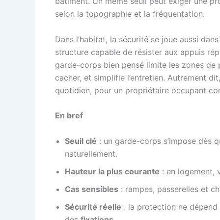
bâtiment. Un même seuil peut exiger une prot
selon la topographie et la fréquentation.
Dans l’habitat, la sécurité se joue aussi dan
structure capable de résister aux appuis rép
garde-corps bien pensé limite les zones de p
cacher, et simplifie l’entretien. Autrement di
quotidien, pour un propriétaire occupant co
En bref
Seuil clé
: un garde-corps s’impose dès qu
naturellement.
Hauteur la plus courante
: en logement, 
Cas sensibles
: rampes, passerelles et 
Sécurité réelle
: la protection ne dépend
des
fixations
.