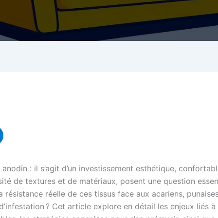
 anodin : il s’agit d’un investissement esthétique, conforta
sité de textures et de matériaux, posent une question essen
a résistance réelle de ces tissus face aux acariens, punaises 
infestation ? Cet article explore en détail les enjeux liés à