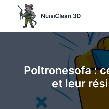
Aller
au
NuisiClean 3D
contenu
Poltronesofa : c
et leur rés