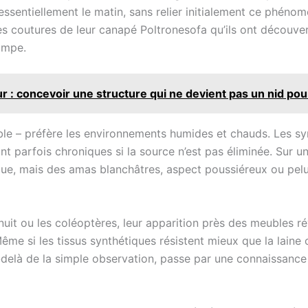
ssentiellement le matin, sans relier initialement ce phénomè
s coutures de leur canapé Poltronesofa qu’ils ont découvert 
ampe.
r : concevoir une structure qui ne devient pas un nid po
sible – préfère les environnements humides et chauds. Les 
nt parfois chroniques si la source n’est pas éliminée. Sur u
fique, mais des amas blanchâtres, aspect poussiéreux ou pe
nuit ou les coléoptères, leur apparition près des meubles 
Même si les tissus synthétiques résistent mieux que la laine
au-delà de la simple observation, passe par une connaissance