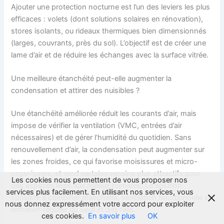
Ajouter une protection nocturne est l’un des leviers les plus
efficaces : volets (dont solutions solaires en rénovation),
stores isolants, ou rideaux thermiques bien dimensionnés
(larges, couvrants, près du sol). L’objectif est de créer une
lame d’air et de réduire les échanges avec la surface vitrée.
Une meilleure étanchéité peut-elle augmenter la
condensation et attirer des nuisibles ?
Une étanchéité améliorée réduit les courants d’air, mais
impose de vérifier la ventilation (VMC, entrées d’air
nécessaires) et de gérer l’humidité du quotidien. Sans
renouvellement d’air, la condensation peut augmenter sur
les zones froides, ce qui favorise moisissures et micro-
organismes, et rend certains recoins plus attractifs pour
Les cookies nous permettent de vous proposer nos
des espèces liées aux milieux humides. La solution
services plus facilement. En utilisant nos services, vous
consiste à combiner étanchéité, ventilation fonctionnelle et
nous donnez expressément votre accord pour exploiter
entretien régulier du seuil et des rails.
ces cookies.
En savoir plus
OK