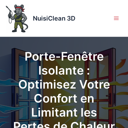
Aller
au
contenu
NuisiClean 3D
Porte-Fenêtre
Isolante :
Optimisez Votre
Confort en
Limitant les
Pertes de Chaleur