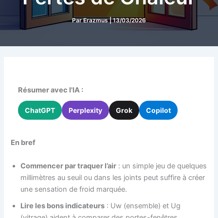
Par
Erazmus
|
13/03/2026
Résumer avec l'IA :
ChatGPT
Perplexity
Grok
Copilot
En bref
Commencer par traquer l’air
: un simple jeu de quelques
millimètres au seuil ou dans les joints peut suffire à créer
une sensation de froid marquée.
Lire les bons indicateurs
: Uw (ensemble) et Ug
(vitrage) aident à comparer des portes-fenêtres