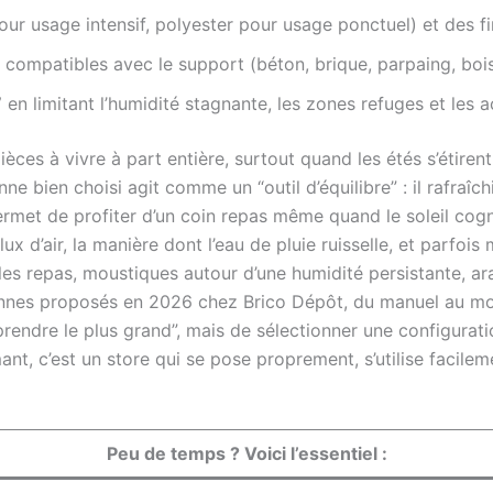
ur usage intensif, polyester pour usage ponctuel) et des fin
compatibles avec le support (béton, brique, parpaing, bois)
”
en limitant l’humidité stagnante, les zones refuges et les a
èces à vivre à part entière, surtout quand les étés s’étiren
 bien choisi agit comme un “outil d’équilibre” : il rafraîch
 permet de profiter d’un coin repas même quand le soleil co
ux d’air, la manière dont l’eau de pluie ruisselle, et parfoi
ar les repas, moustiques autour d’une humidité persistante, 
annes proposés en 2026 chez Brico Dépôt, du manuel au mo
“prendre le plus grand”, mais de sélectionner une configurati
ant, c’est un store qui se pose proprement, s’utilise facilem
Peu de temps ? Voici l’essentiel :