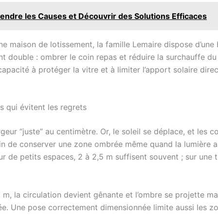
endre les Causes et Découvrir des Solutions Efficaces
une maison de lotissement, la famille Lemaire dispose d’une 
nt double : ombrer le coin repas et réduire la surchauffe du
acité à protéger la vitre et à limiter l’apport solaire direct
 qui évitent les regrets
rgeur “juste” au centimètre. Or, le soleil se déplace, et le
in de conserver une zone ombrée même quand la lumière arr
sur de petits espaces, 2 à 2,5 m suffisent souvent ; sur une 
, la circulation devient gênante et l’ombre se projette mal
stée. Une pose correctement dimensionnée limite aussi les zo