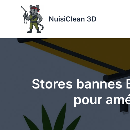
Aller
au
NuisiClean 3D
contenu
Stores bannes B
pour amé