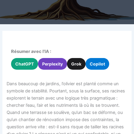
Résumer avec l'IA :
ChatGPT
Perplexity
Grok
Copilot
Dans beaucoup de jardins, l’olivier est planté comme un
symbole de stabilité. Pourtant, sous la surface, ses racines
explorent le terrain avec une logique très pragmatique :
chercher l’eau, l’air et les nutriments là où ils se trouvent.
Quand une terrasse se soulève, qu’un bac se déforme, ou
qu’un chantier de rénovation impose des contraintes, la
question arrive vite : est-il sans risque de tailler les racines
d’un olivier ? La réponse n’est ni un oui confortable, ni un