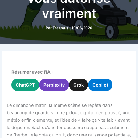
vraiment
Par
Erazmus
|
19/06/2026
Résumer avec l'IA :
ChatGPT
Perplexity
Grok
Copilot
Le dimanche matin, la même scène se répète dans
beaucoup de quartiers : une pelouse qui a bien poussé, une
météo enfin clémente, et l’idée de « faire ça vite fait » avant
le déjeuner. Sauf qu’une tondeuse ne coupe pas seulement
de l’herbe : elle crée du bruit, donc une nuisance potentielle,