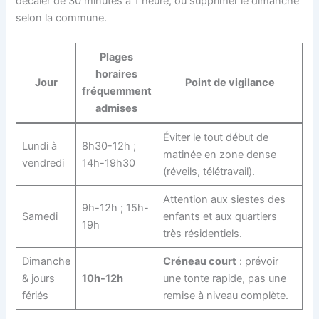
décaler de 30 minutes à 1 heure, ou supprimer le dimanche
selon la commune.
Plages
horaires
Jour
Point de vigilance
fréquemment
admises
Éviter le tout début de
Lundi à
8h30-12h ;
matinée en zone dense
vendredi
14h-19h30
(réveils, télétravail).
Attention aux siestes des
9h-12h ; 15h-
Samedi
enfants et aux quartiers
19h
très résidentiels.
Dimanche
Créneau court
: prévoir
& jours
10h-12h
une tonte rapide, pas une
fériés
remise à niveau complète.