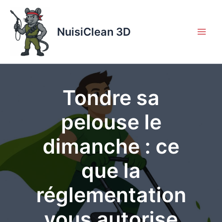
Aller
au
contenu
NuisiClean 3D
Tondre sa
pelouse le
dimanche : ce
que la
réglementation
vous autorise