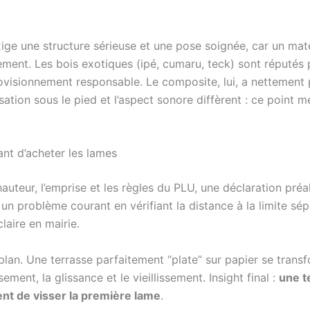
 exige une structure sérieuse et une pose soignée, car un m
ent. Les bois exotiques (ipé, cumaru, teck) sont réputés po
ovisionnement responsable. Le composite, lui, a nettement 
ation sous le pied et l’aspect sonore diffèrent : ce point méri
ant d’acheter les lames
hauteur, l’emprise et les règles du PLU, une déclaration pr
 un problème courant en vérifiant la distance à la limite s
laire en mairie.
plan. Une terrasse parfaitement “plate” sur papier se tran
ement, la glissance et le vieillissement. Insight final :
une t
ent de visser la première lame
.