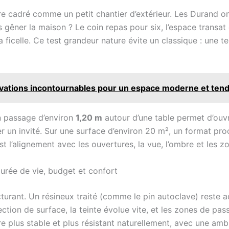
tre cadré comme un petit chantier d’extérieur. Les Durand 
s gêner la maison ? Le coin repas pour six, l’espace transat
 ficelle. Ce test grandeur nature évite un classique : une te
novations incontournables pour un espace moderne et ten
Un passage d’environ
1,20 m
autour d’une table permet d’ouvr
er un invité. Sur une surface d’environ 20 m², un format p
est l’alignement avec les ouvertures, la vue, l’ombre et les 
durée de vie, budget et confort
cturant. Un résineux traité (comme le pin autoclave) reste ac
ection de surface, la teinte évolue vite, et les zones de p
 plus stable et plus résistant naturellement, avec une ambia