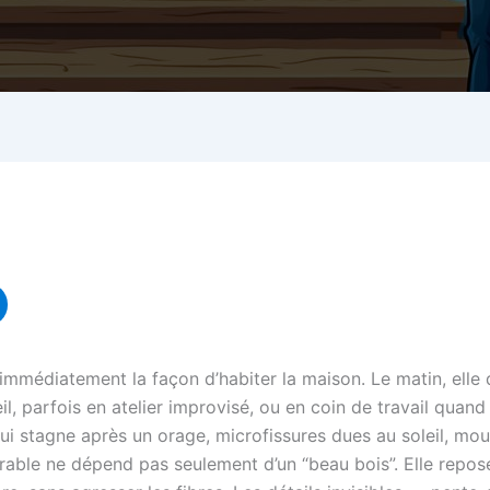
immédiatement la façon d’habiter la maison. Le matin, elle 
il, parfois en atelier improvisé, ou en coin de travail quan
qui stagne après un orage, microfissures dues au soleil, mo
rable ne dépend pas seulement d’un “beau bois”. Elle repos