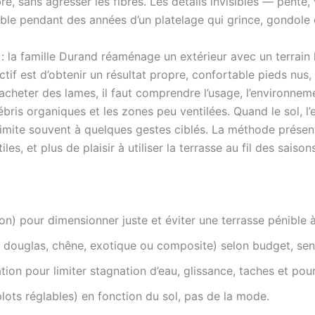
e, sans agresser les fibres. Les détails invisibles — pente, 
le pendant des années d’un platelage qui grince, gondole o
t : la famille Durand réaménage un extérieur avec un terrain 
ctif est d’obtenir un résultat propre, confortable pieds nus,
’acheter des lames, il faut comprendre l’usage, l’environnem
 débris organiques et les zones peu ventilées. Quand le sol, l’
se limite souvent à quelques gestes ciblés. La méthode prése
s, et plus de plaisir à utiliser la terrasse au fil des saisons
ion) pour dimensionner juste et éviter une terrasse pénible à
, douglas, chêne, exotique ou composite) selon budget, sen
tion pour limiter stagnation d’eau, glissance, taches et pour
plots réglables) en fonction du sol, pas de la mode.