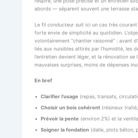
respire, une pose précise et un entretien sobr
abords — séparent souvent une terrasse stab
Le fil conducteur suit ici un cas très couran
forte envie de simplicité au quotidien. L’obje
volontairement “chantier raisonné” : avant d
liés aux nuisibles attirés par l’humidité, les
l’entretien devient léger, et la rénovation 
mauvaises surprises, moins de dépenses inutile
En bref
Clarifier l’usage
(repas, transats, circulat
Choisir un bois cohérent
(résineux traité
Prévoir la pente
(environ 2%) et la ventila
Soigner la fondation
(dalle, plots béton, 