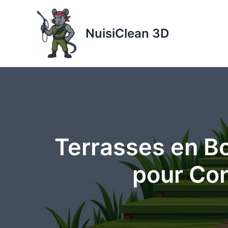
Aller
au
NuisiClean 3D
contenu
Terrasses en Bo
pour Con