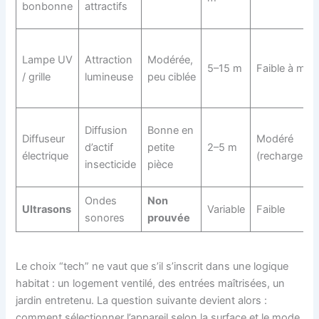
bonbonne
attractifs
Lampe UV
Attraction
Modérée,
5–15 m
Faible à mod
/ grille
lumineuse
peu ciblée
Diffusion
Bonne en
Diffuseur
Modéré
d’actif
petite
2–5 m
électrique
(recharges)
insecticide
pièce
Ondes
Non
Ultrasons
Variable
Faible
sonores
prouvée
Le choix “tech” ne vaut que s’il s’inscrit dans une logique
habitat : un logement ventilé, des entrées maîtrisées, un
jardin entretenu. La question suivante devient alors :
comment sélectionner l’appareil selon la surface et le mode