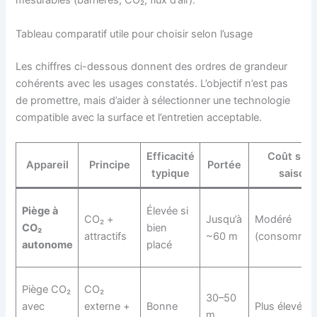
mesurables (barrières, CO₂, flux d’air).
Tableau comparatif utile pour choisir selon l’usage
Les chiffres ci-dessous donnent des ordres de grandeur
cohérents avec les usages constatés. L’objectif n’est pas
de promettre, mais d’aider à sélectionner une technologie
compatible avec la surface et l’entretien acceptable.
Efficacité
Coût sur 
Appareil
Principe
Portée
typique
saison
Piège à
Élevée si
CO₂ +
Jusqu’à
Modéré
CO₂
bien
attractifs
~60 m
(consommab
autonome
placé
Piège CO₂
CO₂
30–50
avec
externe +
Bonne
Plus élevé
m