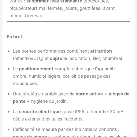
Bonus :
supprimer l’eau stagnante
(soucoupes,
récupérateurs mal fermés, jouets, gouttières) avant
même d’investir.
En bref
Les bornes performantes combinent
attraction
(olfactive/CO₂) et
capture
(aspiration, filet, chambre).
Le
positionnement
compte autant que l’appareil :
ombre, humidité légère, couloir de passage des
moustiques.
Une stratégie durable associe
borne active
+
pièges de
ponte
+ hygiène du jardin.
La
sécurité électrique
(prise IP55, différentiel 30 mA,
câble extérieur) évite les incidents.
L’efficacité se mesure par des indicateurs concrets :
moins de piqûres
, captures régulières, baisse visible au