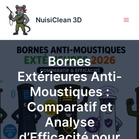
Aller
au
contenu
NuisiClean 3D
Bornes
Extérieures Anti-
Moustiques :
Comparatif et
Analyse
d’Efficacité pour