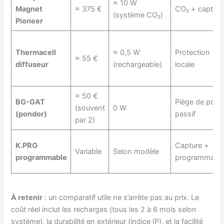
≈ 10 W
Magnet
≈ 375 €
CO₂ + capture
(système CO₂)
Pioneer
Thermacell
≈ 0,5 W
Protection
≈ 55 €
diffuseur
(rechargeable)
locale
≈ 50 €
BG-GAT
Piège de pont
(souvent
0 W
(pondor)
passif
par 2)
K.PRO
Capture +
Variable
Selon modèle
programmable
programmatio
À retenir
: un comparatif utile ne s’arrête pas au prix. Le
coût réel inclut les recharges (tous les 2 à 6 mois selon
système), la durabilité en extérieur (indice IP), et la facilité