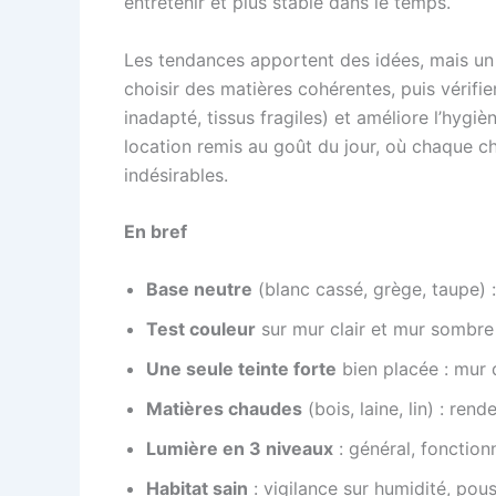
entretenir et plus stable dans le temps.
Les tendances apportent des idées, mais un i
choisir des matières cohérentes, puis vérifie
inadapté, tissus fragiles) et améliore l’hyg
location remis au goût du jour, où chaque ch
indésirables.
En bref
Base neutre
(blanc cassé, grège, taupe) :
Test couleur
sur mur clair et mur sombre :
Une seule teinte forte
bien placée : mur 
Matières chaudes
(bois, laine, lin) : ren
Lumière en 3 niveaux
: général, fonction
Habitat sain
: vigilance sur humidité, pouss