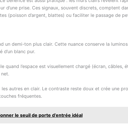
 bénéfice est aussi pratique : les murs clairs révèlent rapi
our d’une prise. Ces signaux, souvent discrets, comptent da
tes (poisson d’argent, blattes) ou faciliter le passage de pe
 un demi-ton plus clair. Cette nuance conserve la luminosit
é d’un blanc pur.
ile quand l’espace est visuellement chargé (écran, câbles, 
 net.
 les autres en clair. Le contraste reste doux et crée une pr
retouches fréquentes.
nner le seuil de porte d’entrée idéal