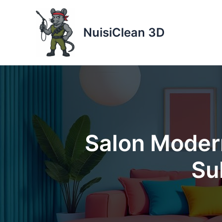
Aller
au
NuisiClean 3D
contenu
Salon Modern
Su