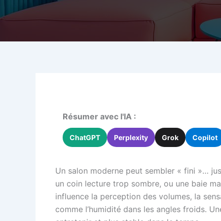
Résumer avec l'IA :
ChatGPT
Perplexity
Grok
Copilot
Un salon moderne peut sembler « fini »… jusqu’
un coin lecture trop sombre, ou une baie mal 
influence la perception des volumes, la sens
comme l’humidité dans les angles froids. Une