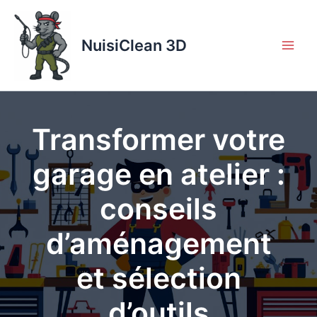
Aller
au
contenu
NuisiClean 3D
Transformer votre
garage en atelier :
conseils
d’aménagement
et sélection
d’outils