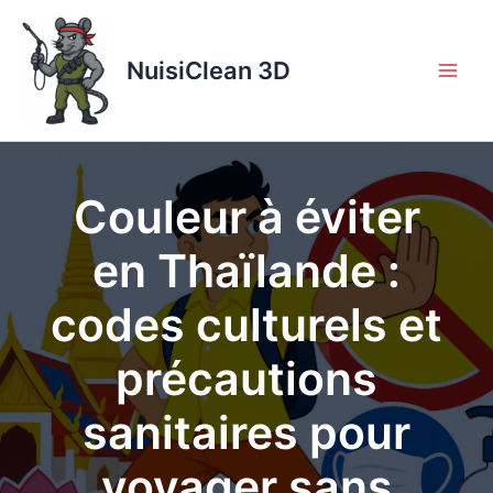
Aller
au
contenu
NuisiClean 3D
Couleur à éviter
en Thaïlande :
codes culturels et
précautions
sanitaires pour
voyager sans