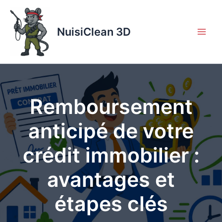
Aller
au
contenu
NuisiClean 3D
Remboursement
anticipé de votre
crédit immobilier :
avantages et
étapes clés