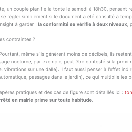
, un couple planifie la tonte le samedi à 18h30, pensant res
t se régler simplement si le document a été consulté à temps
insight à garder :
la conformité se vérifie à deux niveaux
, 
es contraintes ?
. Pourtant, même s’ils génèrent moins de décibels, ils reste
age nocturne, par exemple, peut être contesté si la proximit
, vibrations sur une dalle). Il faut aussi penser à l’effet ind
automatique, passages dans le jardin), ce qui multiplie les po
pères pratiques et des cas de figure sont détaillés ici :
ton
’arrêté en mairie prime sur toute habitude
.