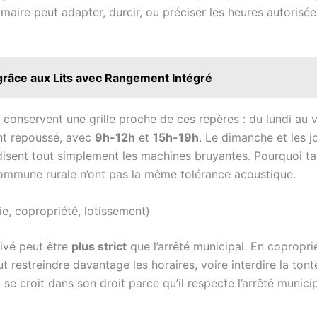
e maire peut adapter, durcir, ou préciser les heures autorisée
grâce aux Lits avec Rangement Intégré
onservent une grille proche de ces repères : du lundi au 
nt repoussé, avec
9h-12h
et
15h-19h
. Le dimanche et les j
disent tout simplement les machines bruyantes. Pourquoi tan
commune rurale n’ont pas la même tolérance acoustique.
ie, copropriété, lotissement)
ivé peut être
plus strict
que l’arrêté municipal. En coproprié
 restreindre davantage les horaires, voire interdire la tont
t se croit dans son droit parce qu’il respecte l’arrêté munic