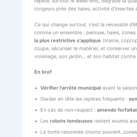
répété, surtout le week-end, dégrade la qual
rongeurs près des haies, activité d’insectes
Ce qui change surtout, c’est la nécessité d’ê
comme un ensemble : pelouse, haies, zones h
la plus restrictive s’applique
(mairie, coprop
coupe, sécuriser le matériel, et conserver u
voisinage, son jardin… et son habitat contre l
En bref
Vérifier l’arrêté municipal
avant la saison 
Garder en tête les repères fréquents :
sem
En cas de non-respect :
amende forfaitai
Les
robots tondeuses
restent soumis aux
La tonte raisonnée (moins souvent, zones