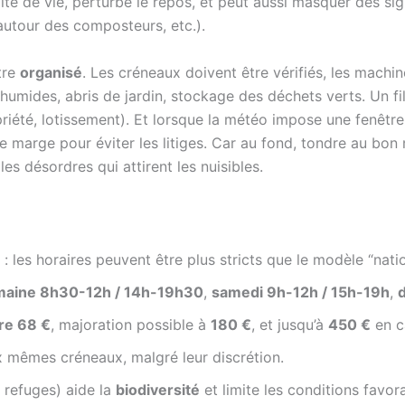
ité de vie, perturbe le repos, et peut aussi masquer des si
 autour des composteurs, etc.).
tre
organisé
. Les créneaux doivent être vérifiés, les machin
umides, abris de jardin, stockage des déchets verts. Un fi
riété, lotissement). Et lorsque la météo impose une fenêtre
ne marge pour éviter les litiges. Car au fond, tondre au bon
es désordres qui attirent les nuisibles.
: les horaires peuvent être plus stricts que le modèle “natio
aine 8h30-12h / 14h-19h30
,
samedi 9h-12h / 15h-19h
,
re 68 €
, majoration possible à
180 €
, et jusqu’à
450 €
en ca
 mêmes créneaux, malgré leur discrétion.
 refuges) aide la
biodiversité
et limite les conditions favor