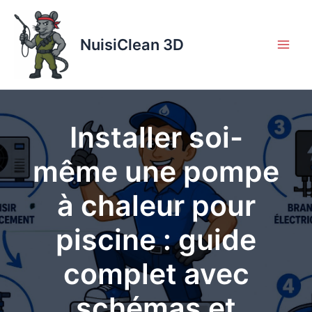
Aller
au
contenu
NuisiClean 3D
Installer soi-
même une pompe
à chaleur pour
piscine : guide
complet avec
schémas et