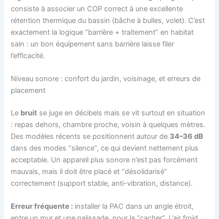
consiste à associer un COP correct à une excellente
rétention thermique du bassin (bâche à bulles, volet). C’est
exactement la logique “barrière + traitement” en habitat
sain : un bon équipement sans barrière laisse filer
l’efficacité.
Niveau sonore : confort du jardin, voisinage, et erreurs de
placement
Le
bruit
se juge en décibels mais se vit surtout en situation
: repas dehors, chambre proche, voisin à quelques mètres.
Des modèles récents se positionnent autour de
34–36 dB
dans des modes “silence”, ce qui devient nettement plus
acceptable. Un appareil plus sonore n’est pas forcément
mauvais, mais il doit être placé et “désolidarisé”
correctement (support stable, anti-vibration, distance).
Erreur fréquente :
installer la PAC dans un angle étroit,
entre un mur et une palissade, pour la “cacher”. L’air froid