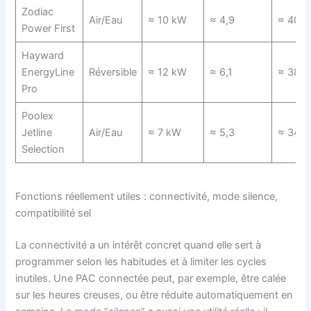
Zodiac
Air/Eau
≈ 10 kW
≈ 4,9
≈ 40 d
Power First
Hayward
EnergyLine
Réversible
≈ 12 kW
≈ 6,1
≈ 38 d
Pro
Poolex
Jetline
Air/Eau
≈ 7 kW
≈ 5,3
≈ 34 d
Selection
Fonctions réellement utiles : connectivité, mode silence,
compatibilité sel
La connectivité a un intérêt concret quand elle sert à
programmer selon les habitudes et à limiter les cycles
inutiles. Une PAC connectée peut, par exemple, être calée
sur les heures creuses, ou être réduite automatiquement en